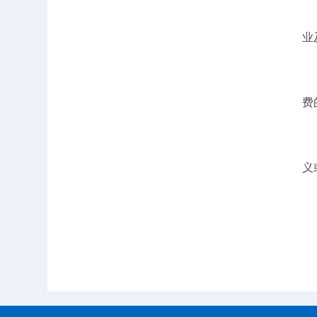
业
费
义