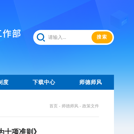
制度
下载中心
师德师风
首页
-
师德师风
-
政策文件
为十项准则》