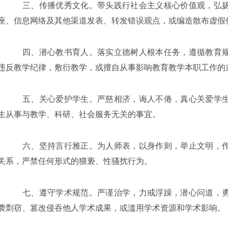
三、传播优秀文化。带头践行社会主义核心价值观，弘扬
座、信息网络及其他渠道发表、转发错误观点，或编造散布虚假
四、潜心教书育人。落实立德树人根本任务，遵循教育规
违反教学纪律，敷衍教学，或擅自从事影响教育教学本职工作的
五、关心爱护学生。严慈相济，诲人不倦，真心关爱学生
生从事与教学、科研、社会服务无关的事宜。
六、坚持言行雅正。为人师表，以身作则，举止文明，作
关系，严禁任何形式的猥亵、性骚扰行为。
七、遵守学术规范。严谨治学，力戒浮躁，潜心问道，勇
袭剽窃、篡改侵吞他人学术成果，或滥用学术资源和学术影响。