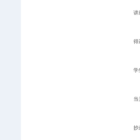
讲
得
学
当
抄