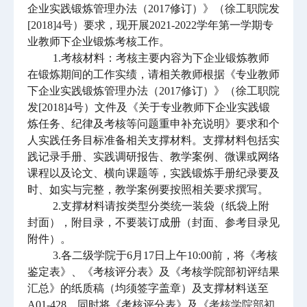
企业实践锻炼管理办法（2017修订）》（徐工职院发
[2018]4号）要求，现开展2021-2022学年第一学期专
业教师下企业锻炼考核工作。
1.考核材料：考核主要内容为下企业锻炼教师
在锻炼期间的工作实绩，请相关教师根据《专业教师
下企业实践锻炼管理办法（2017修订）》（徐工职院
发[2018]4号）文件及《关于专业教师下企业实践锻
炼任务、纪律及考核等问题重申补充说明》要求和个
人实践任务目标准备相关支撑材料。支撑材料包括实
践记录手册、实践调研报告、教学案例、微课或网络
课程以及论文、横向课题等，实践锻炼手册纪录要及
时、如实与完整，教学案例要按照相关要求撰写。
2.支撑材料请按类型分类统一装袋（纸袋上附
封面），附目录，不要装订成册（封面、参考目录见
附件）。
3.各二级学院于6月17日上午10:00前，将《考核
鉴定表》、《考核评分表》及《考核学院部初评结果
汇总》的纸质稿（均须签字盖章）及支撑材料送至
A01-428，同时将《考核评分表》及《
考核学院部初